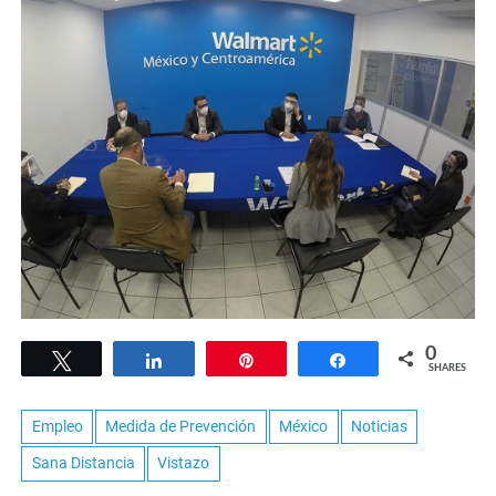
0
Tweet
Share
Pin
Share
SHARES
Empleo
Medida de Prevención
México
Noticias
Sana Distancia
Vistazo