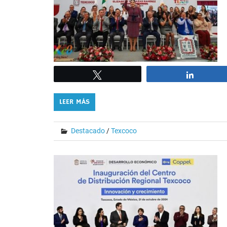
Tweet
Share
LEER MÁS
Destacado
/
Texcoco