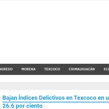
El vistazo a la noticia
NGRESO
MORENA
TEXCOCO
CHIMALHUACÁN
EC
Bajan Índices Delictivos en Texcoco en 
26.6 por ciento