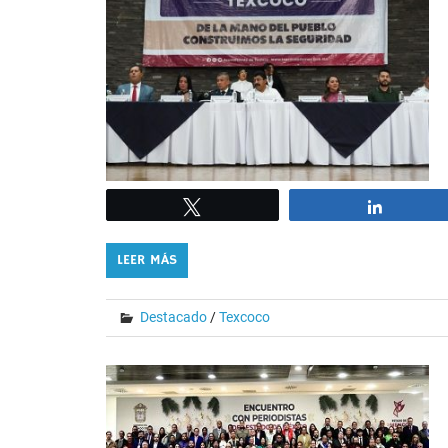
Tweet
Share
LEER MÁS
Destacado
/
Texcoco