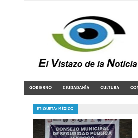
Saltar
al
contenido
El vistazo a la noticia
GOBIERNO
CIUDADANÍA
CULTURA
CO
ETIQUETA:
MÉXICO