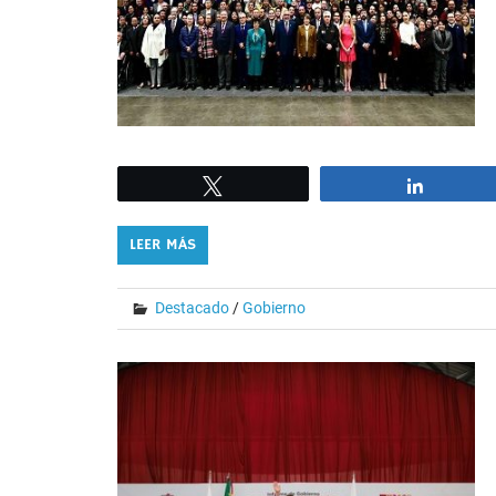
Tweet
Share
LEER MÁS
Destacado
/
Gobierno