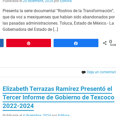
Publicada el
20 diciembre, 2024
por
Editora
Presenta la serie documental “Rostros de la Transformación”,
que da voz a mexiquenses que habían sido abandonados por
las pasadas administraciones. Toluca, Estado de México.- La
Gobernadora del Estado de […]
0
Pin
Share
SHAR
Deja un comentar
Elizabeth Terrazas Ramírez Presentó el
Tercer Informe de Gobierno de Texcoco
2022-2024
Publicada el
4 diciembre, 2024
por
Editora