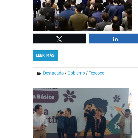
Tweet
Share
LEER MÁS
Destacado
/
Gobierno
/
Texcoco