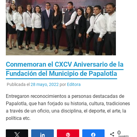
Conmemoran el CXCV Aniversario de la
Fundación del Municipio de Papalotla
Publicada el
28 mayo, 2022
por
Editora
Entregaron reconocimientos a personas destacadas de
Papalotla, que han forjado su historia, cultura, tradiciones
a través de un oficio, una disciplina, el deporte, el arte, la
política etc.
0
Tweet
Share
Pin
Share
SHARES