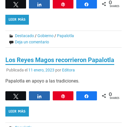
0
Tweet
Share
Pin
Share
SHARES
LEER MÁS
Destacado
/
Gobierno
/
Papalotla
Deja un comentario
Los Reyes Magos recorrieron Papalotla
Publicada el
11 enero, 2023
por
Editora
Papalotla en apoyo a las tradiciones.
0
Tweet
Share
Pin
Share
SHARES
LEER MÁS