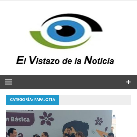
Saltar
al
contenido
v
n
El vistazo a la noticia
CATEGORÍA:
PAPALOTLA