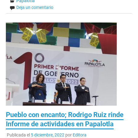
Papalotla
Deja un comentario
Pueblo con encanto; Rodrigo Ruiz rinde
Informe de actividades en Papalotla
Publicada el
5 diciembre, 2022
por
Editora