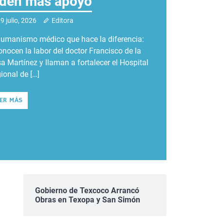
iden más apoyo
bras de impacto
aría Tecuanulco
aís
4 julio, 2026
Editora
n de la Zona Oriente amplía atención
9 julio, 2026
4 julio, 2026
3 julio, 2026
2 julio, 2026
Editora
Editora
Editora
Editora
ica en EdoMéx; alistan hospitales en
humanismo médico que hace la diferencia:
as obras beneficiarán a 120 mil texcocanas
un reñido encuentro, la Banda Sinfónica
Gobernadora Delfina Gómez destacó que el
coloapan, Ecatepec y Chimalhuacán en
onocen la labor del doctor Francisco de la
excocanos para mejorar su calidad de vida.
vestre Revueltas obtuvo el primer lugar,
bajo coordinado con el Gobierno de México
eficio de más de 1.7 millones de […]
a Martínez y llaman a fortalecer el Hospital
coco, Estado de México. – En la tercera
ntras que el segundo puesto fue para la
talece la seguridad, la infraestructura y los
ional de […]
ión extraordinaria […]
ncio Velázquez, ambas de […]
gramas sociales en beneficio […]
EER MÁS
EER MÁS
EER MÁS
EER MÁS
EER MÁS
Gobierno de Texcoco Arrancó
Obras en Texopa y San Simón