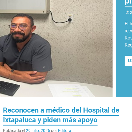
p
o
M
p
2
Pla
2
2
2
2
méd
El 
Est
En 
La 
Chi
rec
y t
Sil
tra
ben
Ros
Tex
mie
for
Reg
ses
Ase
pro
L
L
L
L
L
Reconocen a médico del Hospital de
Ixtapaluca y piden más apoyo
Publicada el
29 julio, 2026
por
Editora