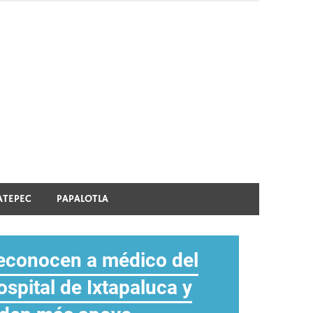
ATEPEC
PAPALOTLA
econocen a médico del
abildo de Texcoco
ás hospitales para el
ncuentro de Bandas
doMéx es ejemplo de
spital de Ixtapaluca y
prueba recursos para
riente mexiquense
estaca talento en Santa
oordinación en todo el