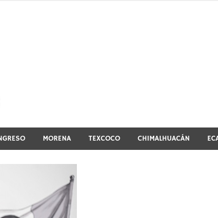
El vistazo a la noticia
NGRESO
MORENA
TEXCOCO
CHIMALHUACÁN
EC