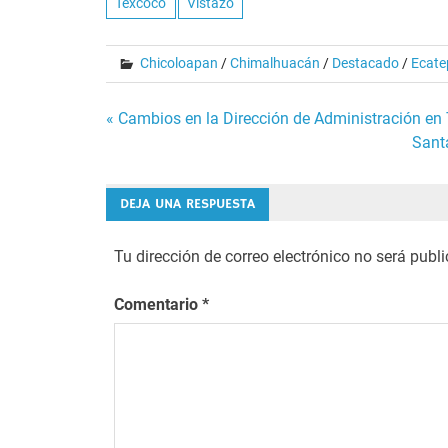
Texcoco
Vistazo
Chicoloapan
/
Chimalhuacán
/
Destacado
/
Ecate
Navegación
« Cambios en la Dirección de Administración en
Sant
de
entradas
DEJA UNA RESPUESTA
Tu dirección de correo electrónico no será publ
Comentario
*