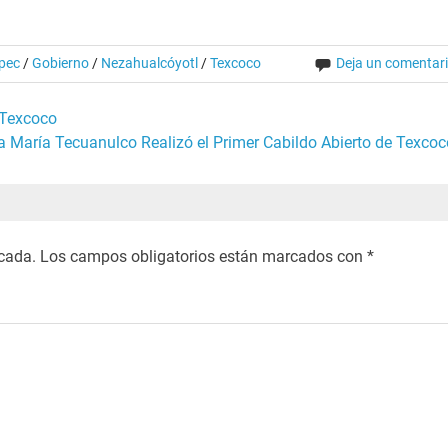
pec
/
Gobierno
/
Nezahualcóyotl
/
Texcoco
Deja un comentar
 Texcoco
a María Tecuanulco Realizó el Primer Cabildo Abierto de Texcoc
icada.
Los campos obligatorios están marcados con
*