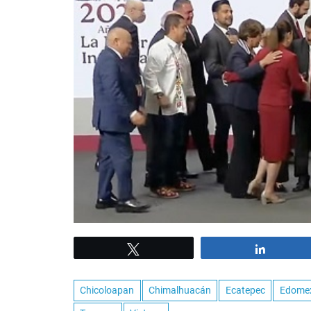
Tweet
Share
Chicoloapan
Chimalhuacán
Ecatepec
Edome