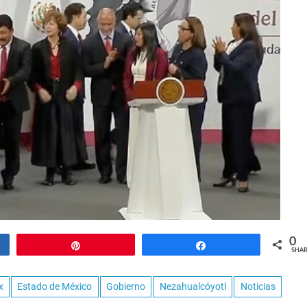
0
Pin
Share
SHAR
x
Estado de México
Gobierno
Nezahualcóyotl
Noticias