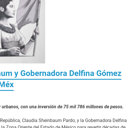
baum y Gobernadora Delfina Gómez
oMéx
 urbanos, con una inversión de 75 mil 786 millones de pesos.
 República, Claudia Sheinbaum Pardo, y la Gobernadora Delfina
 la Zona Oriente del Estado de México para revertir décadas de