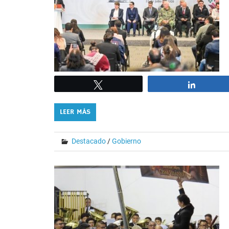
Tweet
Share
LEER MÁS
Destacado
/
Gobierno