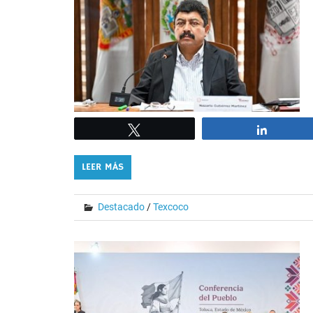
Tweet
Share
LEER MÁS
Destacado
/
Texcoco