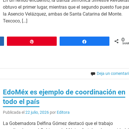
En un reñido encuentro, la Banda Sinfónica Silvestre Revuelta
obtuvo el primer lugar, mientras que el segundo puesto fue pa
la Asencio Velázquez, ambas de Santa Catarina del Monte.
Texcoco, […]
0
Pin
Share
SHAR
Deja un comentar
EdoMéx es ejemplo de coordinación en
todo el país
Publicada el
22 julio, 2026
por
Editora
La Gobernadora Delfina Gómez destacó que el trabajo