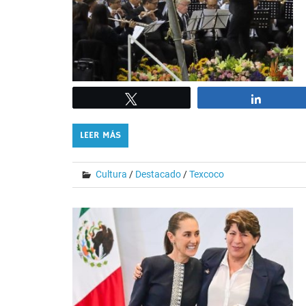
Tweet
Share
LEER MÁS
Cultura
/
Destacado
/
Texcoco