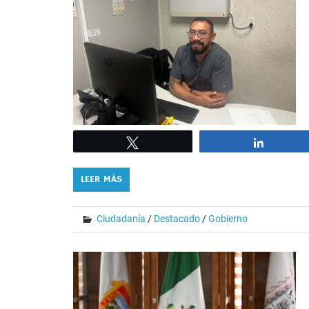
Tweet
Share
LEER MÁS
Ciudadanía
/
Destacado
/
Gobierno