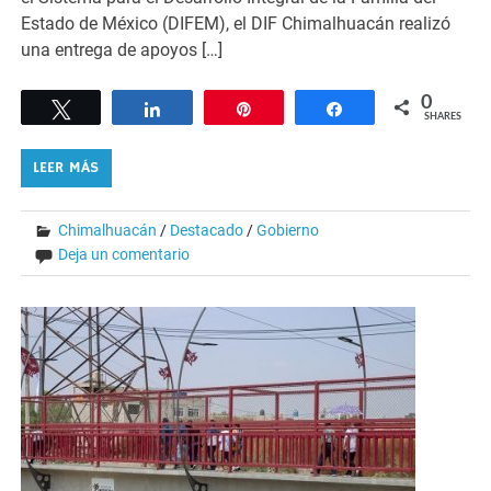
Estado de México (DIFEM), el DIF Chimalhuacán realizó
una entrega de apoyos […]
0
Tweet
Share
Pin
Share
SHARES
LEER MÁS
Chimalhuacán
/
Destacado
/
Gobierno
Deja un comentario