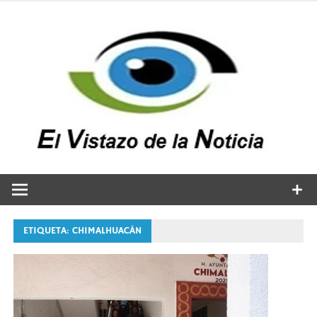
Saltar
al
contenido
v
n
El vistazo a la noticia
ETIQUETA:
CHIMALHUACÁN