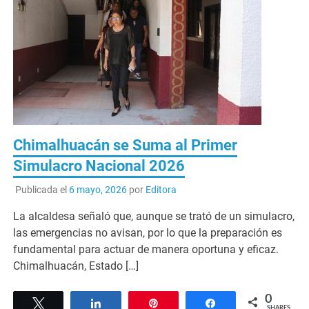
Chimalhuacán se Suma al Primer
Simulacro Nacional 2026
Publicada el
6 mayo, 2026
por
Editora
La alcaldesa señaló que, aunque se trató de un simulacro,
las emergencias no avisan, por lo que la preparación es
fundamental para actuar de manera oportuna y eficaz.
Chimalhuacán, Estado […]
0
Tweet
Share
Pin
Share
SHARES