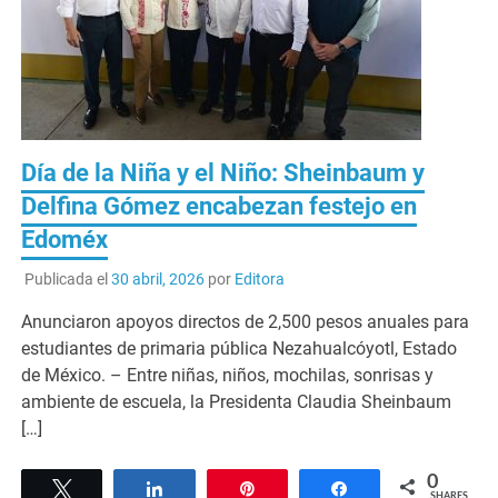
Día de la Niña y el Niño: Sheinbaum y
Delfina Gómez encabezan festejo en
Edoméx
Publicada el
30 abril, 2026
por
Editora
Anunciaron apoyos directos de 2,500 pesos anuales para
estudiantes de primaria pública Nezahualcóyotl, Estado
de México. – Entre niñas, niños, mochilas, sonrisas y
ambiente de escuela, la Presidenta Claudia Sheinbaum
[…]
0
Tweet
Share
Pin
Share
SHARES