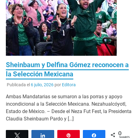
Sheinbaum y Delfina Gómez reconocen a
la Selección Mexicana
Publicada el
6 julio, 2026
por
Editora
Ambas Mandatarias se sumaron a las porras y apoyo
incondicional a la Selección Mexicana. Nezahualcóyotl,
Estado de México. – Desde el Neza Fut Fest, la Presidenta
Claudia Sheinbaum Pardo y […]
0
Tweet
Share
Pin
Share
SHARES