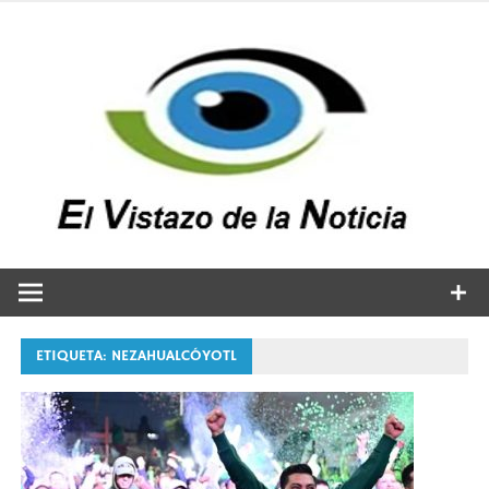
Saltar
al
contenido
v
n
El vistazo a la noticia
ETIQUETA:
NEZAHUALCÓYOTL