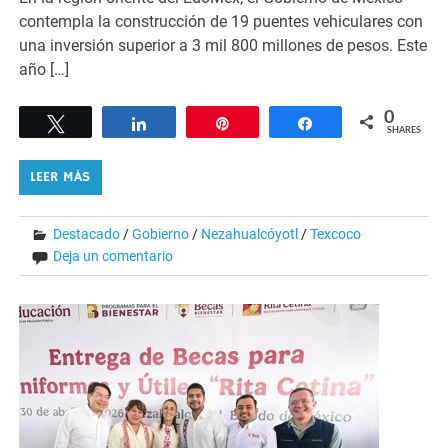
contempla la construcción de 19 puentes vehiculares con
una inversión superior a 3 mil 800 millones de pesos. Este
año […]
0
Tweet
Share
Pin
Share
SHARES
LEER MÁS
Destacado
/
Gobierno
/
Nezahualcóyotl
/
Texcoco
Deja un comentario