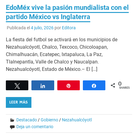
EdoMéx vive la pasión mundialista con el
partido México vs Inglaterra
Publicada el
4 julio, 2026
por
Editora
La fiesta del futbol se activará en los municipios de
Nezahualcóyotl, Chalco, Texcoco, Chicoloapan,
Chimalhuacán, Ecatepec, Ixtapaluca, La Paz,
Tlalnepantla, Valle de Chalco y Naucalpan.
Nezahualcóyotl, Estado de México.– El […]
0
Tweet
Share
Pin
Share
SHARES
LEER MÁS
Destacado
/
Gobierno
/
Nezahualcóyotl
Deja un comentario