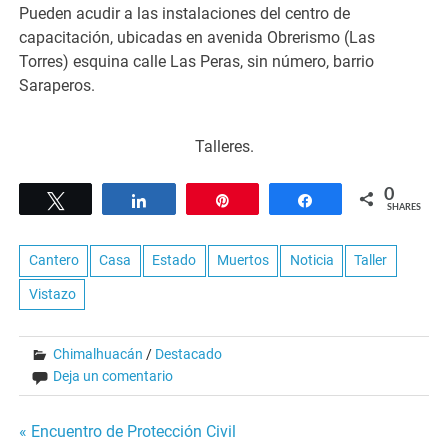
Pueden acudir a las instalaciones del centro de
capacitación, ubicadas en avenida Obrerismo (Las
Torres) esquina calle Las Peras, sin número, barrio
Saraperos.
Talleres.
0
Tweet
Share
Pin
Share
SHARES
Cantero
Casa
Estado
Muertos
Noticia
Taller
Vistazo
Chimalhuacán
/
Destacado
Deja un comentario
Navegación
« Encuentro de Protección Civil