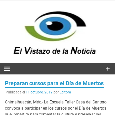
Saltar
al
contenido
v
n
El vistazo a la noticia
Preparan cursos para el Día de Muertos
Publicada el
11 octubre, 2019
por
Editora
Chimalhuacán, Méx.- La Escuela Taller Casa del Cantero
convoca a participar en los cursos por el Día de Muertos
que impartirá para fomentar la cultura y preservar las