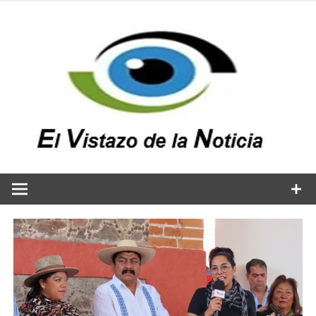
Saltar
al
contenido
v
n
El vistazo a la noticia