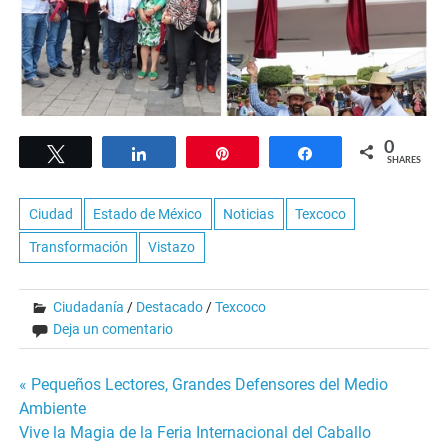
0
Tweet
Share
Pin
Share
SHARES
Ciudad
Estado de México
Noticias
Texcoco
Transformación
Vistazo
Ciudadanía
/
Destacado
/
Texcoco
Deja un comentario
Navegación
« Pequeños Lectores, Grandes Defensores del Medio
Ambiente
de
Vive la Magia de la Feria Internacional del Caballo