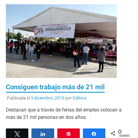
Consiguen trabajo más de 21 mil
Publicada el
5 diciembre, 2019
por
Editora
Destacan que a través de ferias del empleo colocan a
más de 21 mil personas en dos años.
0
Tweet
Share
Pin
Share
SHARES