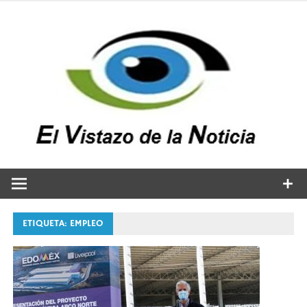
Saltar
al
contenido
v
n
El vistazo a la noticia
ETIQUETA:
EMPLEO