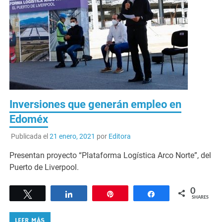
Inversiones que generán empleo en
Edoméx
Publicada el
21 enero, 2021
por
Editora
Presentan proyecto “Plataforma Logística Arco Norte”, del
Puerto de Liverpool.
0
Tweet
Share
Pin
Share
SHARES
LEER MÁS