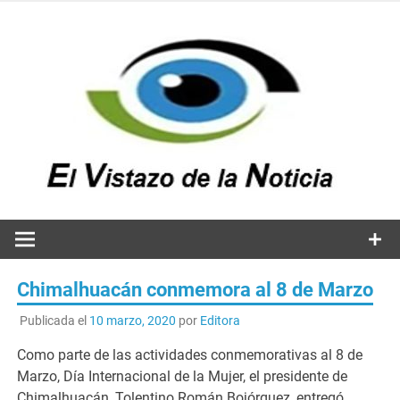
Saltar
al
contenido
v
n
El vistazo a la noticia
Chimalhuacán conmemora al 8 de Marzo
Publicada el
10 marzo, 2020
por
Editora
Como parte de las actividades conmemorativas al 8 de
Marzo, Día Internacional de la Mujer, el presidente de
Chimalhuacán, Tolentino Román Bojórquez, entregó