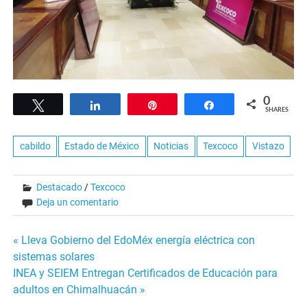
0
Tweet
Share
Pin
Share
SHARES
cabildo
Estado de México
Noticias
Texcoco
Vistazo
Destacado
/
Texcoco
Deja un comentario
Navegación
« Lleva Gobierno del EdoMéx energía eléctrica con
sistemas solares
de
INEA y SEIEM Entregan Certificados de Educación para
adultos en Chimalhuacán »
entradas