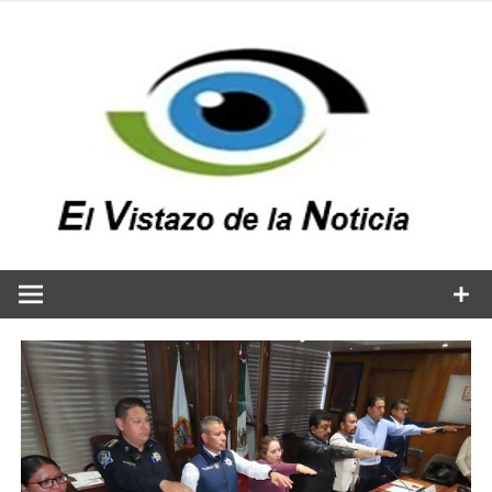
Saltar
al
contenido
v
n
El vistazo a la noticia