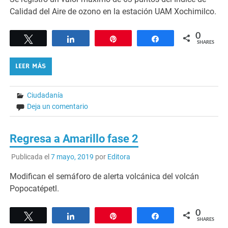
Calidad del Aire de ozono en la estación UAM Xochimilco.
0
Tweet
Share
Pin
Share
SHARES
LEER MÁS
Ciudadanía
Deja un comentario
Regresa a Amarillo fase 2
Publicada el
7 mayo, 2019
por
Editora
Modifican el semáforo de alerta volcánica del volcán
Popocatépetl.
0
Tweet
Share
Pin
Share
SHARES