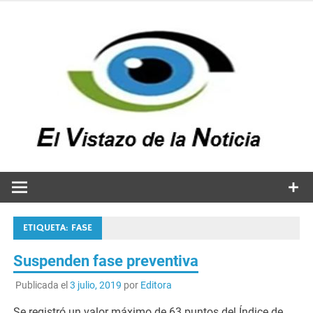
Saltar
al
contenido
v
n
El vistazo a la noticia
ETIQUETA:
FASE
Suspenden fase preventiva
Publicada el
3 julio, 2019
por
Editora
Se registró un valor máximo de 63 puntos del Índice de