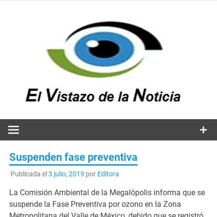
Saltar
al
contenido
v
n
El vistazo a la noticia
Suspenden fase preventiva
Publicada el
3 julio, 2019
por
Editora
La Comisión Ambiental de la Megalópolis informa que se
suspende la Fase Preventiva por ozono en la Zona
Metropolitana del Valle de México, debido que se registró