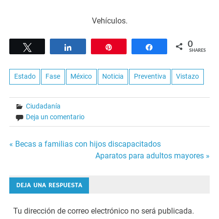
Vehículos.
0
Tweet
Share
Pin
Share
SHARES
Estado
Fase
México
Noticia
Preventiva
Vistazo
Ciudadanía
Deja un comentario
Navegación
« Becas a familias con hijos discapacitados
Aparatos para adultos mayores »
de
entradas
DEJA UNA RESPUESTA
Tu dirección de correo electrónico no será publicada.