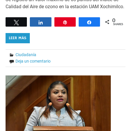
Calidad del Aire de ozono en la estación UAM Xochimilco.
0
Tweet
Share
Pin
Share
SHARES
LEER MÁS
Ciudadanía
Deja un comentario