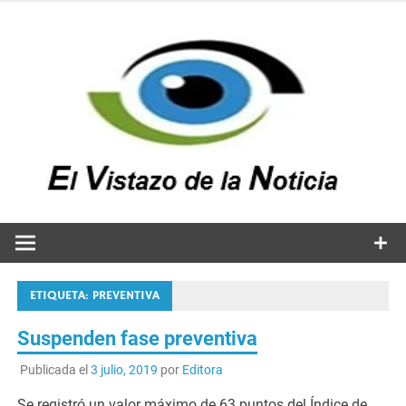
Saltar
al
contenido
v
n
El vistazo a la noticia
ETIQUETA:
PREVENTIVA
Suspenden fase preventiva
Publicada el
3 julio, 2019
por
Editora
Se registró un valor máximo de 63 puntos del Índice de