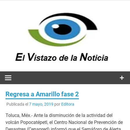
Saltar
al
contenido
v
n
El vistazo a la noticia
Regresa a Amarillo fase 2
Publicada el
7 mayo, 2019
por
Editora
Toluca, Méx.- Ante la disminución de la actividad del
volcán Popocatépetl, el Centro Nacional de Prevención de
Desastres (Cenapred) informó que el Semáforo de Alerta