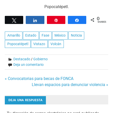
Popocatépetl.
0
Tweet
Share
Pin
Share
SHARES
Amarillo
Estado
Fase
México
Noticia
Popocatépetl
Vistazo
Volcán
Destacado
/
Gobierno
Deja un comentario
Navegación
« Convocatorias para becas de FONCA
Llevan espacios para denunciar violencia »
de
entradas
DEJA UNA RESPUESTA