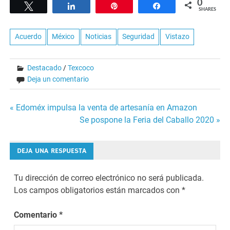
0
Tweet
Share
Pin
Share
SHARES
Acuerdo
México
Noticias
Seguridad
Vistazo
Destacado
/
Texcoco
Deja un comentario
Navegación
« Edoméx impulsa la venta de artesanía en Amazon
Se pospone la Feria del Caballo 2020 »
de
entradas
DEJA UNA RESPUESTA
Tu dirección de correo electrónico no será publicada.
Los campos obligatorios están marcados con
*
Comentario
*