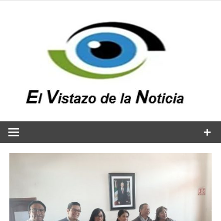
Saltar
al
contenido
v
n
El vistazo a la noticia