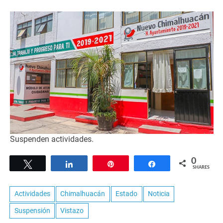
Suspenden actividades.
0
Tweet
Share
Pin
Share
SHARES
Actividades
Chimalhuacán
Estado
Noticia
Suspensión
Vistazo