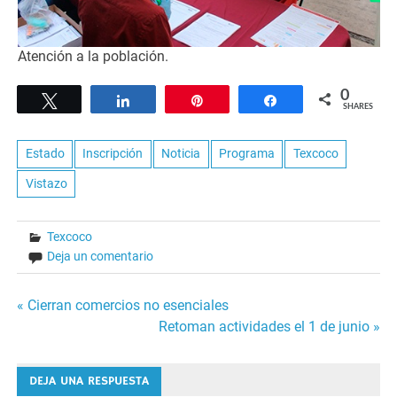
Atención a la población.
0
Tweet
Share
Pin
Share
SHARES
Estado
Inscripción
Noticia
Programa
Texcoco
Vistazo
Texcoco
Deja un comentario
Navegación
« Cierran comercios no esenciales
Retoman actividades el 1 de junio »
de
entradas
DEJA UNA RESPUESTA