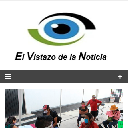
Saltar
al
contenido
v
n
El vistazo a la noticia