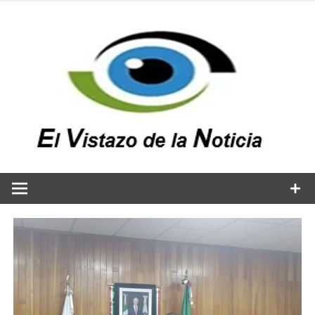
Saltar
al
contenido
v
n
El vistazo a la noticia