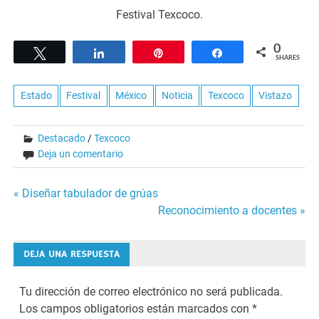
Festival Texcoco.
0
Tweet
Share
Pin
Share
SHARES
Estado
Festival
México
Noticia
Texcoco
Vistazo
Destacado
/
Texcoco
Deja un comentario
Navegación
« Diseñar tabulador de grúas
Reconocimiento a docentes »
de
entradas
DEJA UNA RESPUESTA
Tu dirección de correo electrónico no será publicada.
Los campos obligatorios están marcados con
*