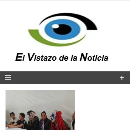
Saltar
al
contenido
v
n
El vistazo a la noticia