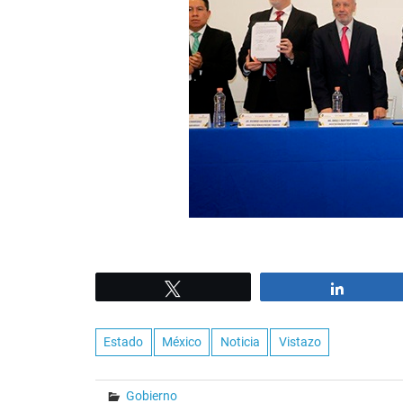
Tweet
Share
Estado
México
Noticia
Vistazo
Gobierno