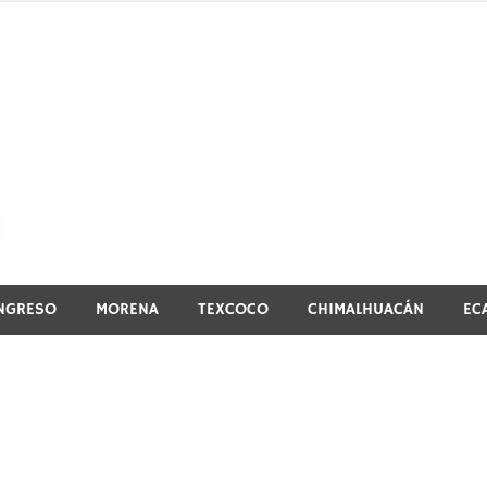
El vistazo a la noticia
NGRESO
MORENA
TEXCOCO
CHIMALHUACÁN
EC