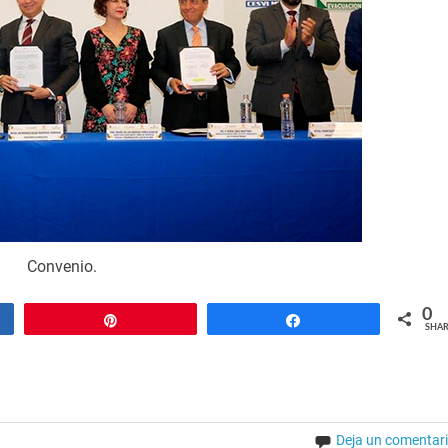
Convenio.
0
Pin
Share
SHAR
Deja un comentar