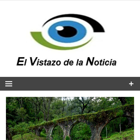
Saltar
al
contenido
v
n
El vistazo a la noticia