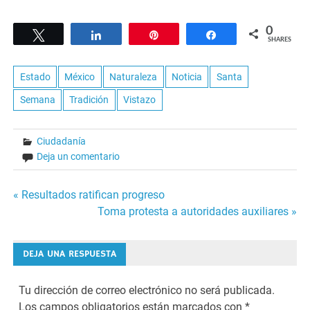
0
Tweet
Share
Pin
Share
SHARES
Estado
México
Naturaleza
Noticia
Santa
Semana
Tradición
Vistazo
Ciudadanía
Deja un comentario
Navegación
« Resultados ratifican progreso
Toma protesta a autoridades auxiliares »
de
entradas
DEJA UNA RESPUESTA
Tu dirección de correo electrónico no será publicada.
Los campos obligatorios están marcados con
*