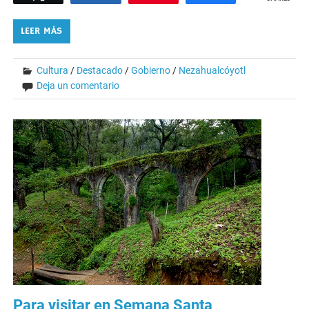
LEER MÁS
Cultura
/
Destacado
/
Gobierno
/
Nezahualcóyotl
Deja un comentario
Para visitar en Semana Santa