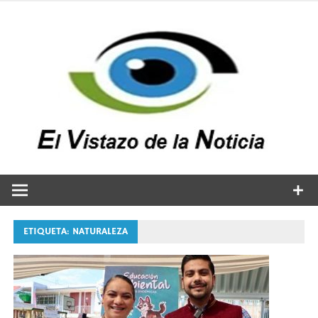
Saltar
al
contenido
v
n
El vistazo a la noticia
ETIQUETA:
NATURALEZA