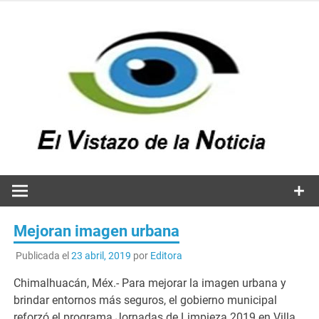
Saltar
al
contenido
v
n
El vistazo a la noticia
Mejoran imagen urbana
Publicada el
23 abril, 2019
por
Editora
Chimalhuacán, Méx.- Para mejorar la imagen urbana y
brindar entornos más seguros, el gobierno municipal
reforzó el programa Jornadas de Limpieza 2019 en Villa