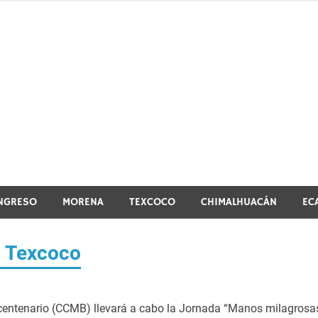
El vistazo a la noticia
NGRESO
MORENA
TEXCOCO
CHIMALHUACÁN
EC
a Texcoco
icentenario (CCMB) llevará a cabo la Jornada “Manos milagrosa