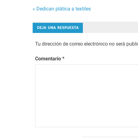
Navegación
« Dedican plática a textiles
de
DEJA UNA RESPUESTA
entradas
Tu dirección de correo electrónico no será publ
Comentario
*