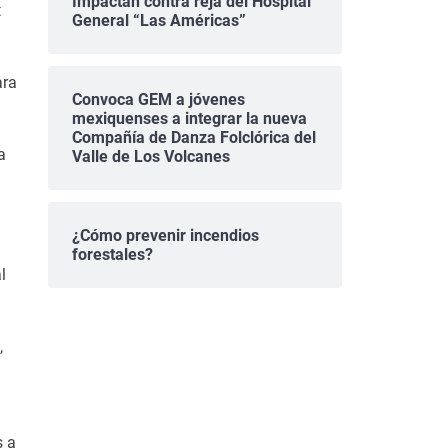
Impactan contra reja del Hospital
t
General “Las Américas”
ara
Convoca GEM a jóvenes
mexiquenses a integrar la nueva
Compañía de Danza Folclórica del
a
Valle de Los Volcanes
¿Cómo prevenir incendios
forestales?
l
,
s a