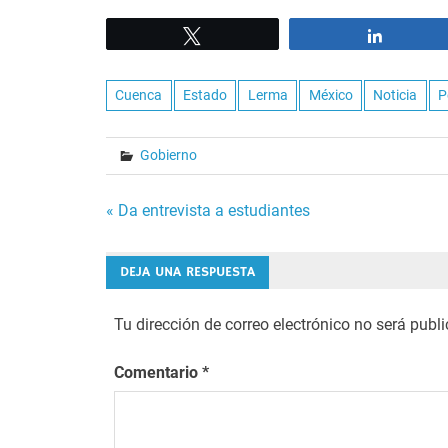
Tweet
Share
Cuenca
Estado
Lerma
México
Noticia
P
Gobierno
Navegación
« Da entrevista a estudiantes
de
DEJA UNA RESPUESTA
entradas
Tu dirección de correo electrónico no será publ
Comentario
*