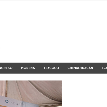
El vistazo a la noticia
NGRESO
MORENA
TEXCOCO
CHIMALHUACÁN
EC