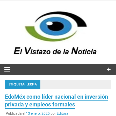
Saltar
al
contenido
v
n
El vistazo a la noticia
ETIQUETA:
LERMA
EdoMéx como líder nacional en inversión
privada y empleos formales
Publicada el
13 enero, 2025
por
Editora