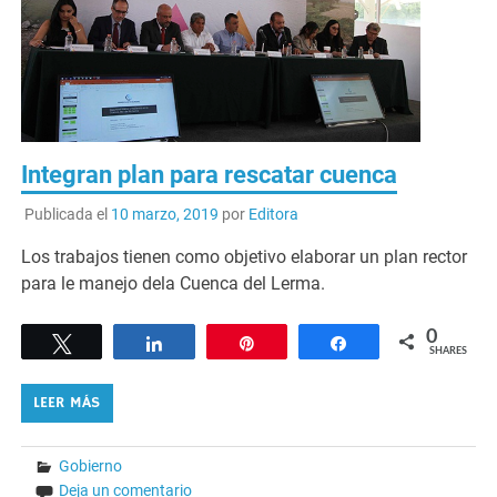
Integran plan para rescatar cuenca
Publicada el
10 marzo, 2019
por
Editora
Los trabajos tienen como objetivo elaborar un plan rector
para le manejo dela Cuenca del Lerma.
0
Tweet
Share
Pin
Share
SHARES
LEER MÁS
Gobierno
Deja un comentario