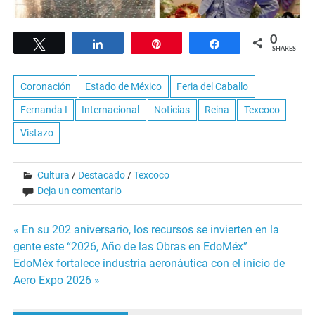
0
Tweet
Share
Pin
Share
SHARES
Coronación
Estado de México
Feria del Caballo
Fernanda I
Internacional
Noticias
Reina
Texcoco
Vistazo
Cultura
/
Destacado
/
Texcoco
Deja un comentario
Navegación
« En su 202 aniversario, los recursos se invierten en la
gente este “2026, Año de las Obras en EdoMéx”
de
EdoMéx fortalece industria aeronáutica con el inicio de
Aero Expo 2026 »
entradas