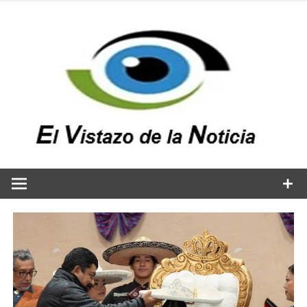
Saltar
al
contenido
v
n
El vistazo a la noticia