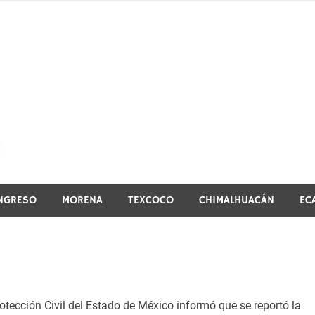
El vistazo a la noticia
NGRESO
MORENA
TEXCOCO
CHIMALHUACÁN
EC
ección Civil del Estado de México informó que se reportó la