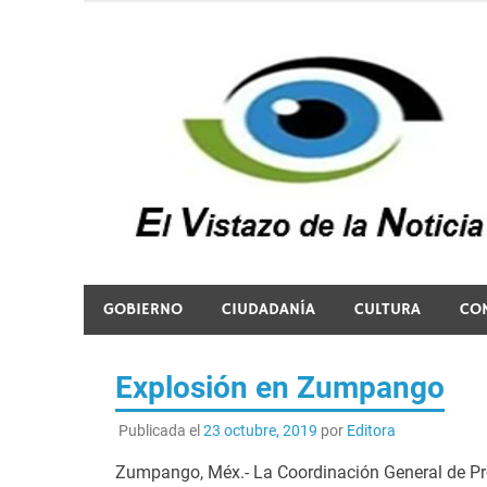
Saltar
al
contenido
El vistazo a la noticia
GOBIERNO
CIUDADANÍA
CULTURA
CO
Explosión en Zumpango
Publicada el
23 octubre, 2019
por
Editora
Zumpango, Méx.- La Coordinación General de Prot