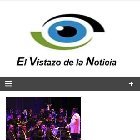
Saltar
al
contenido
v
n
El vistazo a la noticia