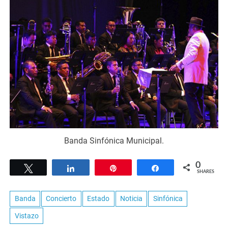
Banda Sinfónica Municipal.
0
Tweet
Share
Pin
Share
SHARES
Banda
Concierto
Estado
Noticia
Sinfónica
Vistazo