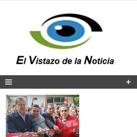
Saltar
al
contenido
v
n
El vistazo a la noticia