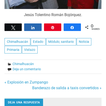
Jesús Tolentino Román Bojórquez.
0
Tweet
Share
Pin
Share
SHARES
Chimalhuacán
Estado
Módulo; sanitario
Noticia
Primaria
Vistazo
Chimalhuacán
Deja un comentario
Navegación
« Explosión en Zumpango
Banderazo de salida a taxis convertidos »
de
entradas
DEJA UNA RESPUESTA