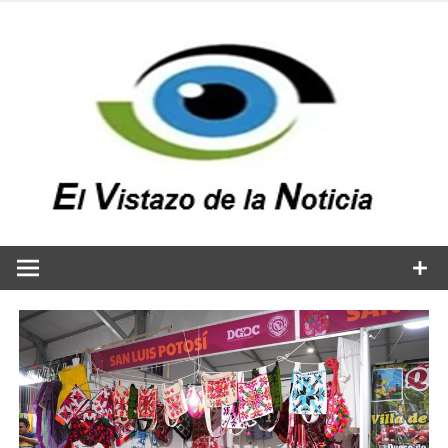
Saltar
al
contenido
v
n
El vistazo a la noticia