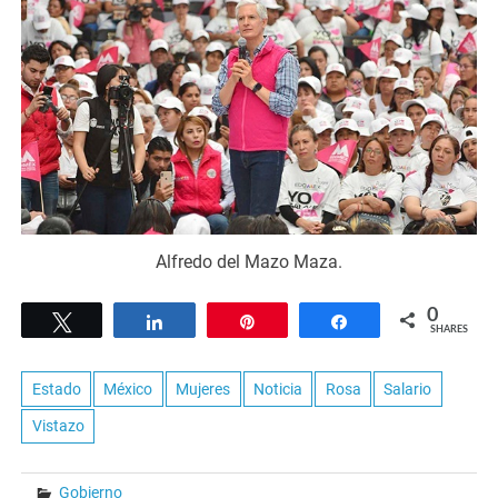
Alfredo del Mazo Maza.
0
Tweet
Share
Pin
Share
SHARES
Estado
México
Mujeres
Noticia
Rosa
Salario
Vistazo
Gobierno