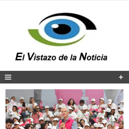
Saltar
al
contenido
v
n
El vistazo a la noticia