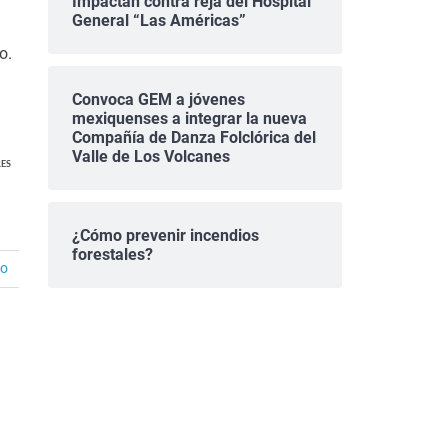
Impactan contra reja del Hospital
General “Las Américas”
o.
Convoca GEM a jóvenes
mexiquenses a integrar la nueva
Compañía de Danza Folclórica del
Valle de Los Volcanes
ES
¿Cómo prevenir incendios
forestales?
io