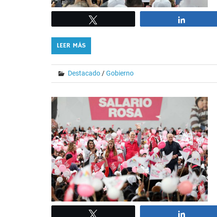
Tweet
Share
LEER MÁS
Destacado
/
Gobierno
Tweet
Share