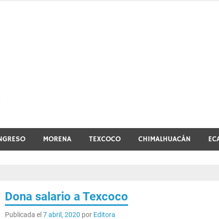
El vistazo a la noticia
NGRESO
MORENA
TEXCOCO
CHIMALHUACÁN
EC
Dona salario a Texcoco
Publicada el
7 abril, 2020
por
Editora