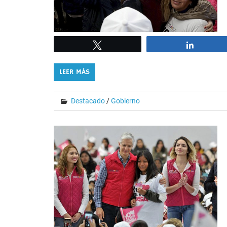
Tweet
Share
LEER MÁS
Destacado
/
Gobierno