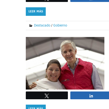
LEER MÁS
Destacado
/
Gobierno
Tweet
Share
LEER MÁS