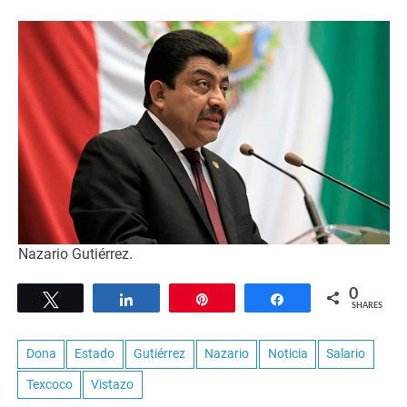
Nazario Gutiérrez.
0
Tweet
Share
Pin
Share
SHARES
Dona
Estado
Gutiérrez
Nazario
Noticia
Salario
Texcoco
Vistazo