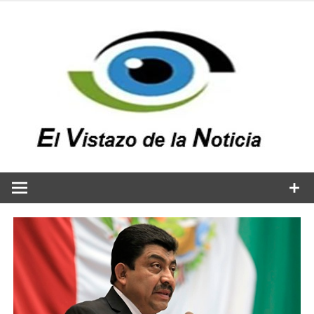
Saltar
al
contenido
v
n
El vistazo a la noticia