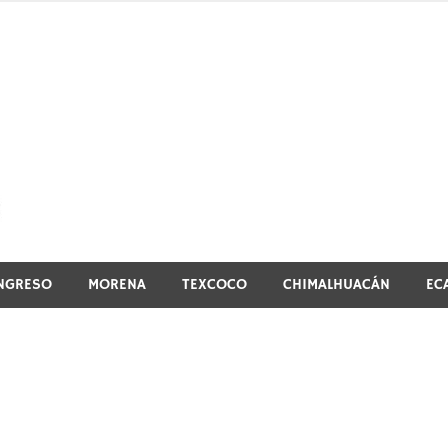
El vistazo a la noticia
NGRESO
MORENA
TEXCOCO
CHIMALHUACÁN
EC