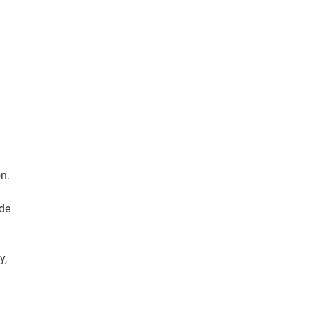
n.
 de
y,