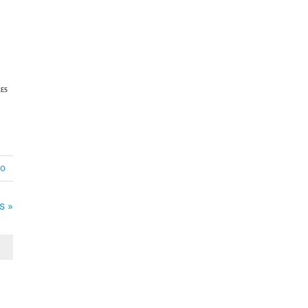
ES
io
s »