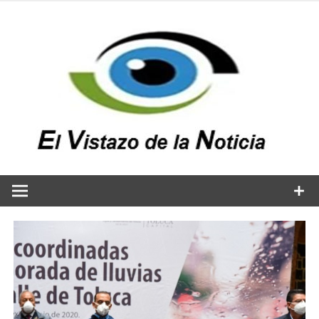
Saltar
al
contenido
v
n
El vistazo a la noticia