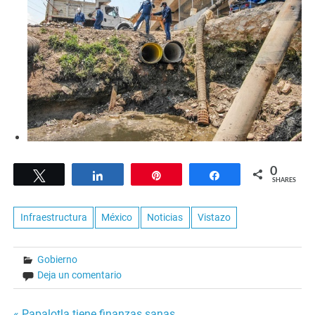
0
Tweet
Share
Pin
Share
SHARES
Infraestructura
México
Noticias
Vistazo
Gobierno
Deja un comentario
« Papalotla tiene finanzas sanas