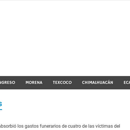
El vistazo a la noticia
NGRESO
MORENA
TEXCOCO
CHIMALHUACÁN
EC
s
bsorbió los gastos funerarios de cuatro de las víctimas del