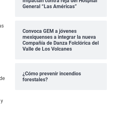
Impactan contra reja del Hospital
General “Las Américas”
as
Convoca GEM a jóvenes
mexiquenses a integrar la nueva
Compañía de Danza Folclórica del
Valle de Los Volcanes
¿Cómo prevenir incendios
 de
forestales?
 y