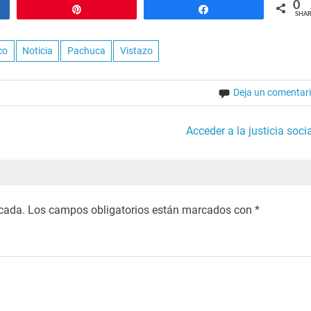
0
Pin
Share
SHAR
co
Noticia
Pachuca
Vistazo
Deja un comentar
Acceder a la justicia socia
icada.
Los campos obligatorios están marcados con
*