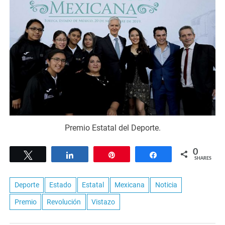
Premio Estatal del Deporte.
0
Tweet
Share
Pin
Share
SHARES
Deporte
Estado
Estatal
Mexicana
Noticia
Premio
Revolución
Vistazo