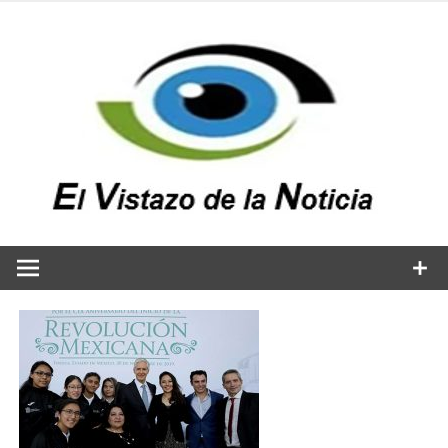
Saltar
al
contenido
v
n
El vistazo a la noticia