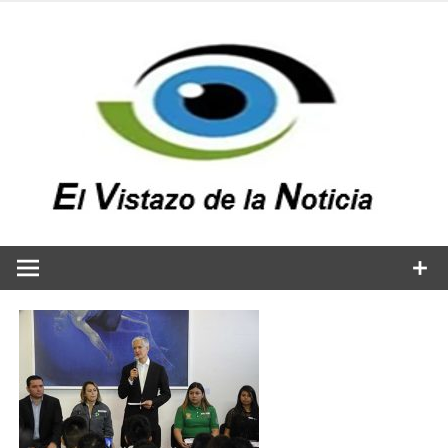
Saltar
al
contenido
v
n
El vistazo a la noticia