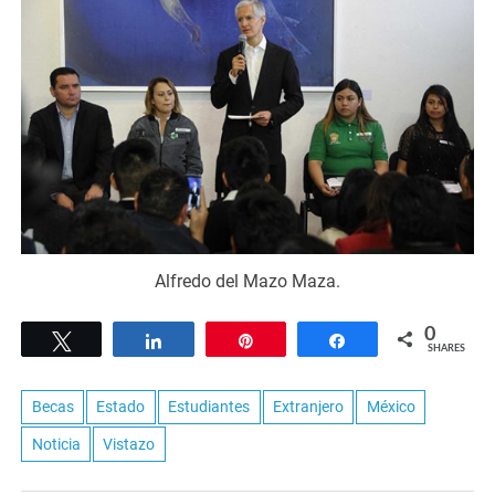
Alfredo del Mazo Maza.
0
Tweet
Share
Pin
Share
SHARES
Becas
Estado
Estudiantes
Extranjero
México
Noticia
Vistazo