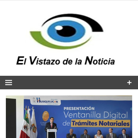
Saltar
al
contenido
v
n
El vistazo a la noticia