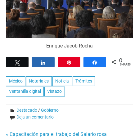
Enrique Jacob Rocha
0
Tweet
Share
Pin
Share
SHARES
México
Notariales
Noticia
Trámites
Ventanilla digital
Vistazo
Destacado
/
Gobierno
Deja un comentario
Navegación
« Capacitación para el trabajo del Salario rosa