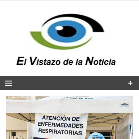
Saltar
al
contenido
v
n
El vistazo a la noticia