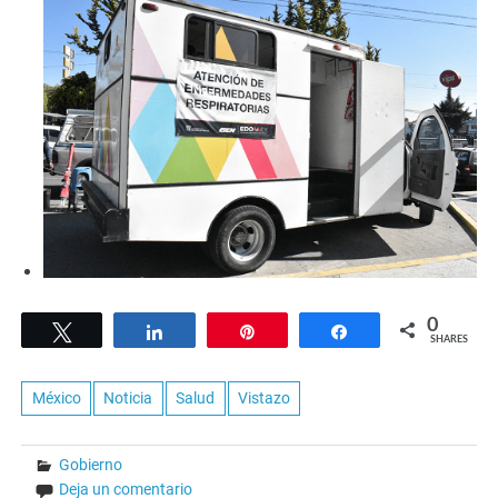
0
Tweet
Share
Pin
Share
SHARES
México
Noticia
Salud
Vistazo
Gobierno
Deja un comentario