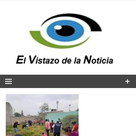
Saltar
al
contenido
v
n
El vistazo a la noticia