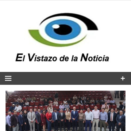
Saltar
al
contenido
v
n
El vistazo a la noticia