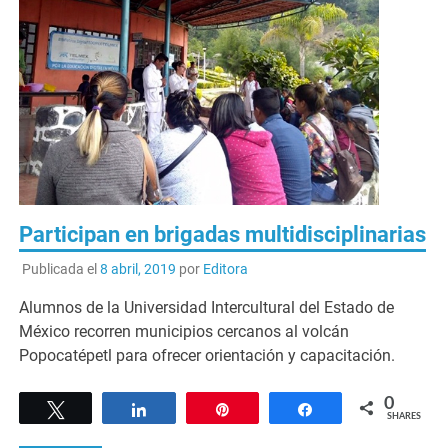
Participan en brigadas multidisciplinarias
Publicada el
8 abril, 2019
por
Editora
Alumnos de la Universidad Intercultural del Estado de
México recorren municipios cercanos al volcán
Popocatépetl para ofrecer orientación y capacitación.
0
Tweet
Share
Pin
Share
SHARES