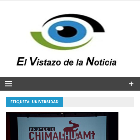
Saltar
al
contenido
v
n
El vistazo a la noticia
ETIQUETA:
UNIVERSIDAD