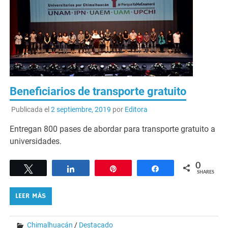
Beneficiarios de transporte gratuito
Publicada el
2 septiembre, 2019
por
Editora
Entregan 800 pases de abordar para transporte gratuito a
universidades.
0
Tweet
Share
Pin
Share
SHARES
LEER MÁS
Chimalhuacán
/
Destacado