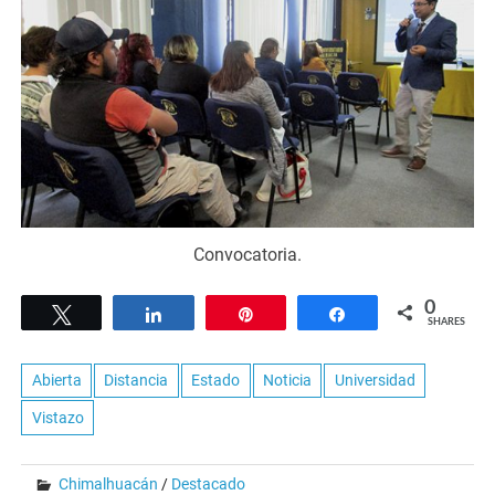
Convocatoria.
0
Tweet
Share
Pin
Share
SHARES
Abierta
Distancia
Estado
Noticia
Universidad
Vistazo
Chimalhuacán
/
Destacado