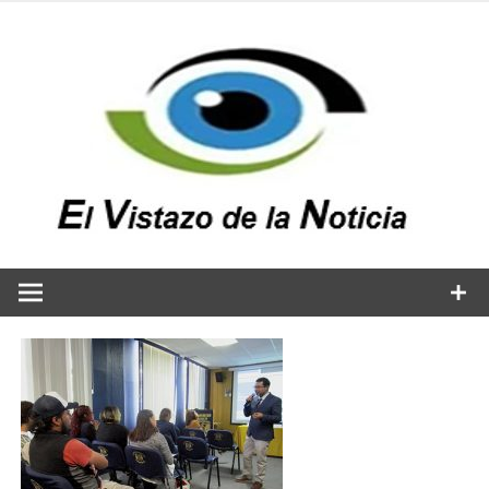
Saltar
al
contenido
v
n
El vistazo a la noticia