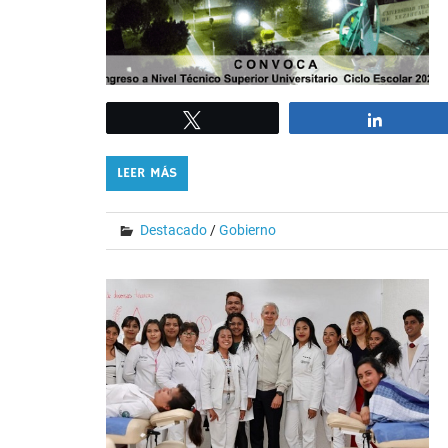
Tweet
Share
LEER MÁS
Destacado
/
Gobierno