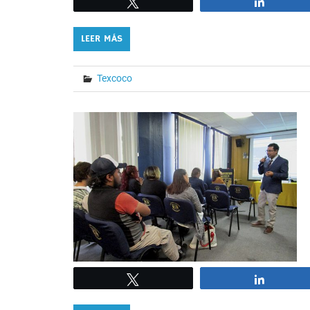
Tweet
Share
LEER MÁS
Texcoco
Tweet
Share