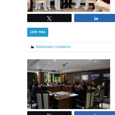
Tweet
Share
LEER MÁS
Destacado
/
Gobierno