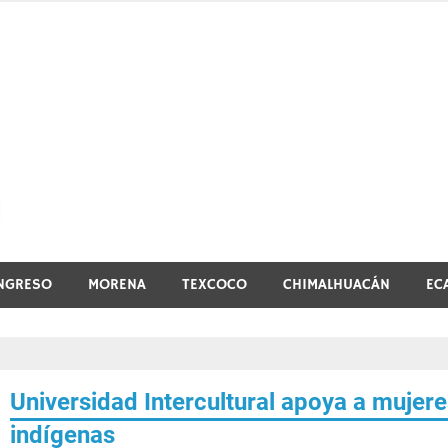
El vistazo a la noticia
NGRESO
MORENA
TEXCOCO
CHIMALHUACÁN
EC
Universidad Intercultural apoya a mujer
indígenas