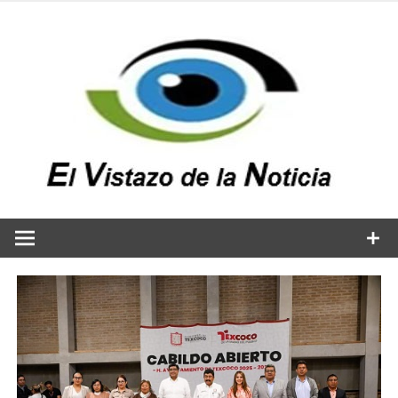
Saltar
al
contenido
v
n
El vistazo a la noticia